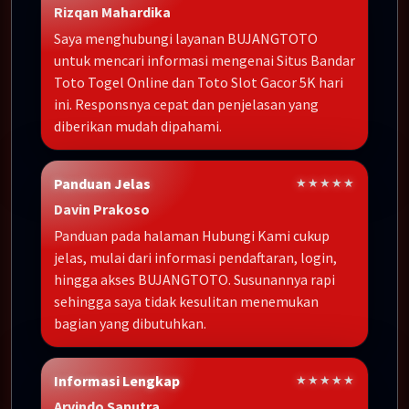
Rizqan Mahardika
Saya menghubungi layanan BUJANGTOTO
untuk mencari informasi mengenai Situs Bandar
Toto Togel Online dan Toto Slot Gacor 5K hari
ini. Responsnya cepat dan penjelasan yang
diberikan mudah dipahami.
Panduan Jelas
★★★★★
Davin Prakoso
Panduan pada halaman Hubungi Kami cukup
jelas, mulai dari informasi pendaftaran, login,
hingga akses BUJANGTOTO. Susunannya rapi
sehingga saya tidak kesulitan menemukan
bagian yang dibutuhkan.
Informasi Lengkap
★★★★★
Arvindo Saputra