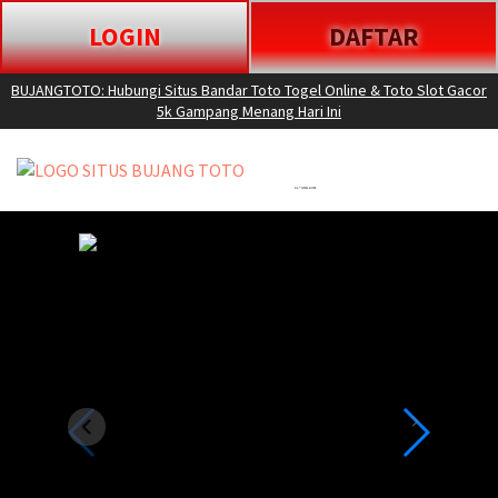
LOGIN
DAFTAR
BUJANGTOTO: Hubungi Situs Bandar Toto Togel Online & Toto Slot Gacor
5k Gampang Menang Hari Ini