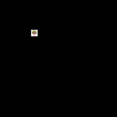
BUJANGTOTO:
HUBUNGI SITUS
BANDAR TOTO
TOGEL ONLINE &
TOTO SLOT GACOR
5K GAMPANG
MENANG HARI INI
Rp 5.000
Informasi Layanan
Nama Situs
BUJANG TOTO
Status
Online 24 Jam
Layanan
Akses Cepat &
Dukungan 24/7
Informasi Platform
Platform
BUJANG TOTO