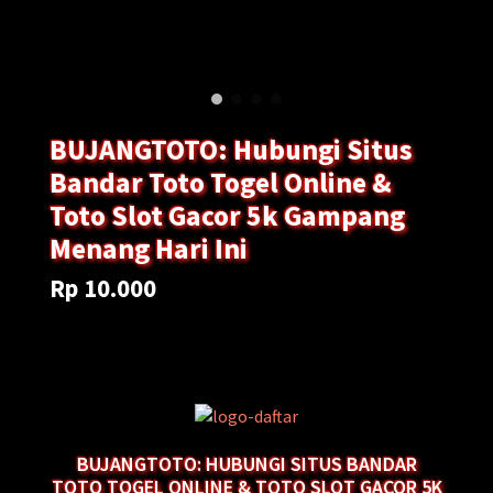
BUJANGTOTO: Hubungi Situs
Bandar Toto Togel Online &
Toto Slot Gacor 5k Gampang
Menang Hari Ini
Rp 10.000
Translation
Translation
Rp 100.000
missing:
missing:
en.products.general.regular_price
en.products.general.sale_price
BUJANGTOTO: HUBUNGI SITUS BANDAR
TOTO TOGEL ONLINE & TOTO SLOT GACOR 5K