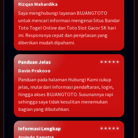
Rizqan Mahardika
Saya menghubungi layanan BUJANGTOTO
untuk mencari informasi mengenai Situs Bandar
Toto Togel Online dan Toto Slot Gacor 5K hari
ini. Responsnya cepat dan penjelasan yang
diberikan mudah dipahami.
Panduan Jelas
★★★★★
Davin Prakoso
Panduan pada halaman Hubungi Kami cukup
jelas, mulai dari informasi pendaftaran, login,
hingga akses BUJANGTOTO. Susunannya rapi
sehingga saya tidak kesulitan menemukan
bagian yang dibutuhkan.
Informasi Lengkap
★★★★★
Arvindo Saputra