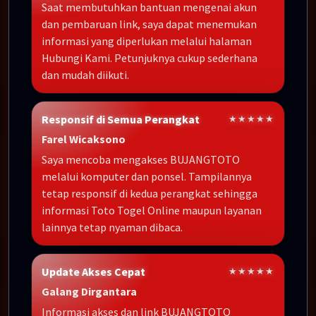
Saat membutuhkan bantuan mengenai akun
dan pembaruan link, saya dapat menemukan
informasi yang diperlukan melalui halaman
Hubungi Kami. Petunjuknya cukup sederhana
dan mudah diikuti.
Responsif di Semua Perangkat
★★★★★
Farel Wicaksono
Saya mencoba mengakses BUJANGTOTO
melalui komputer dan ponsel. Tampilannya
tetap responsif di kedua perangkat sehingga
informasi Toto Togel Online maupun layanan
lainnya tetap nyaman dibaca.
Update Akses Cepat
★★★★★
Galang Dirgantara
Informasi akses dan link BUJANGTOTO