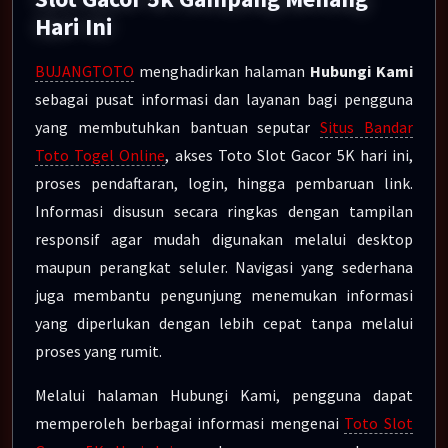
Hari Ini
BUJANGTOTO
menghadirkan halaman
Hubungi Kami
sebagai pusat informasi dan layanan bagi pengguna
yang membutuhkan bantuan seputar
Situs Bandar
Toto Togel Online
, akses Toto Slot Gacor 5K hari ini,
proses pendaftaran, login, hingga pembaruan link.
Informasi disusun secara ringkas dengan tampilan
responsif agar mudah digunakan melalui desktop
maupun perangkat seluler. Navigasi yang sederhana
juga membantu pengunjung menemukan informasi
yang diperlukan dengan lebih cepat tanpa melalui
proses yang rumit.
Melalui halaman Hubungi Kami, pengguna dapat
memperoleh berbagai informasi mengenai
Toto Slot