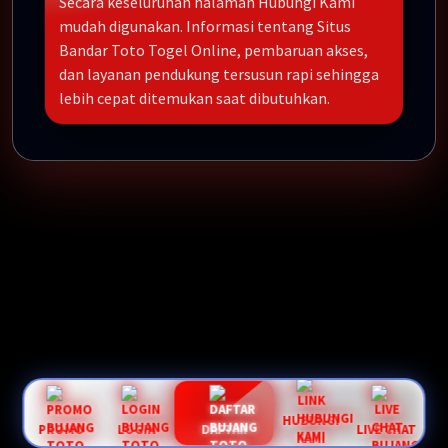
Secara keseluruhan halaman Hubungi Kami
mudah digunakan. Informasi tentang Situs
Bandar Toto Togel Online, pembaruan akses,
dan layanan pendukung tersusun rapi sehingga
lebih cepat ditemukan saat dibutuhkan.
HUBUNGI
PROMO
LOGIN
DAFTAR
LIVE CHAT
KAMI