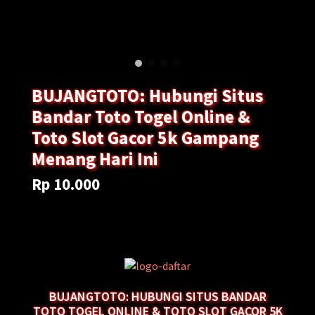
BUJANGTOTO: Hubungi Situs
Bandar Toto Togel Online &
Toto Slot Gacor 5k Gampang
Menang Hari Ini
Rp 10.000
Translation
Translation
Rp 100.000
missing:
missing:
en.products.general.regular_price
en.products.general.sale_price
BUJANGTOTO: HUBUNGI SITUS BANDAR
TOTO TOGEL ONLINE & TOTO SLOT GACOR 5K