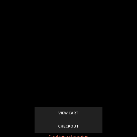
Deskripsi
Situs alternatif resmi
untuk akses Toto 4D dengan
layanan yang andal, sistem yang
aman, transaksi cepat, serta
beragam pilihan permainan
Premium Asia.
Jam Operasional
24 Jam
Bahasa
Indonesia
Status Server
Online
add-ons (0)
VIEW CART
CHECKOUT
Continue shopping