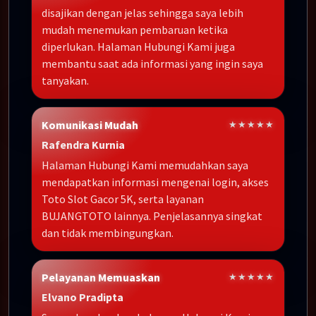
disajikan dengan jelas sehingga saya lebih
mudah menemukan pembaruan ketika
diperlukan. Halaman Hubungi Kami juga
membantu saat ada informasi yang ingin saya
tanyakan.
Komunikasi Mudah
★★★★★
Rafendra Kurnia
Halaman Hubungi Kami memudahkan saya
mendapatkan informasi mengenai login, akses
Toto Slot Gacor 5K, serta layanan
BUJANGTOTO lainnya. Penjelasannya singkat
dan tidak membingungkan.
Pelayanan Memuaskan
★★★★★
Elvano Pradipta