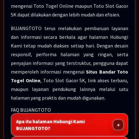
mengenai Toto Togel Online maupun Toto Slot Gacor
5K dapat dilakukan dengan lebih mudah dan efisien.
BUJANGTOTO terus melakukan pembaruan layanan
dan informasi secara berkala agar halaman Hubungi
Kami tetap mudah diakses setiap hari. Dengan desain
responsif, performa halaman yang ringan, serta
penyajian informasi yang terstruktur, pengguna dapat
memperoleh informasi mengenai
Situs Bandar Toto
Togel Online
, Toto Slot Gacor 5K, link akses terbaru,
maupun layanan pendukung lainnya melalui satu
halaman yang praktis dan mudah digunakan.
FAQ BUJANGTOTO
Apa itu halaman Hubungi Kami
BUJANGTOTO?