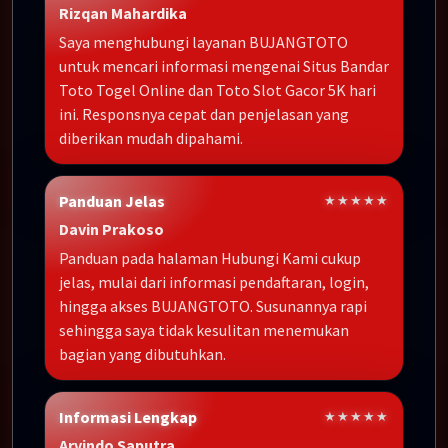
Rizqan Mahardika
Saya menghubungi layanan BUJANGTOTO
untuk mencari informasi mengenai Situs Bandar
Toto Togel Online dan Toto Slot Gacor 5K hari
ini. Responsnya cepat dan penjelasan yang
diberikan mudah dipahami.
Panduan Jelas
★★★★★
Davin Prakoso
Panduan pada halaman Hubungi Kami cukup
jelas, mulai dari informasi pendaftaran, login,
hingga akses BUJANGTOTO. Susunannya rapi
sehingga saya tidak kesulitan menemukan
bagian yang dibutuhkan.
Informasi Lengkap
★★★★★
Arvindo Saputra