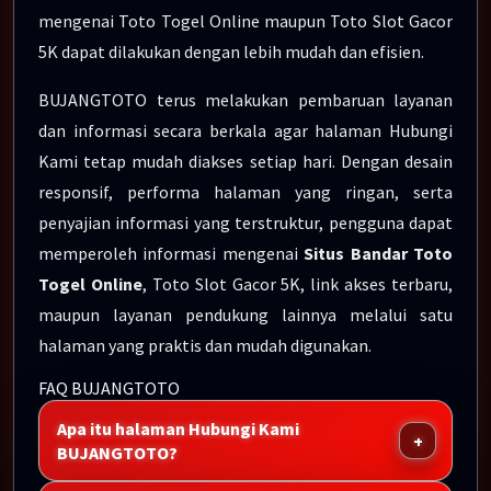
mengenai Toto Togel Online maupun Toto Slot Gacor
5K dapat dilakukan dengan lebih mudah dan efisien.
BUJANGTOTO terus melakukan pembaruan layanan
dan informasi secara berkala agar halaman Hubungi
Kami tetap mudah diakses setiap hari. Dengan desain
responsif, performa halaman yang ringan, serta
penyajian informasi yang terstruktur, pengguna dapat
memperoleh informasi mengenai
Situs Bandar Toto
Togel Online
, Toto Slot Gacor 5K, link akses terbaru,
maupun layanan pendukung lainnya melalui satu
halaman yang praktis dan mudah digunakan.
FAQ BUJANGTOTO
Apa itu halaman Hubungi Kami
BUJANGTOTO?