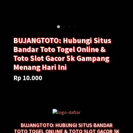
BUJANGTOTO: Hubungi Situs
Bandar Toto Togel Online &
Toto Slot Gacor 5k Gampang
Menang Hari Ini
Rp 10.000
Translation
Translation
Rp 100.000
missing:
missing:
en.products.general.regular_price
en.products.general.sale_price
BUJANGTOTO: HUBUNGI SITUS BANDAR
TOTO TOGEL ONLINE & TOTO SLOT GACOR 5K