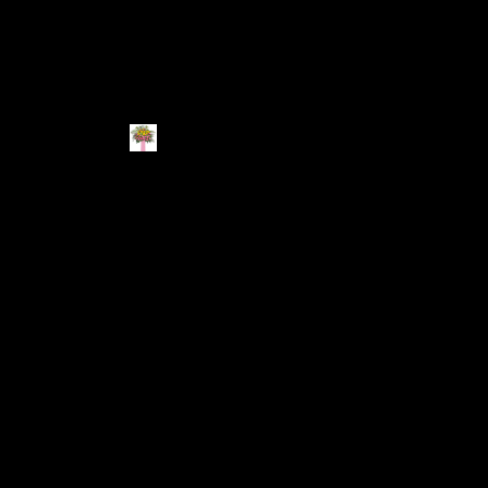
BUJANGTOTO:
HUBUNGI SITUS
BANDAR TOTO
TOGEL ONLINE &
TOTO SLOT GACOR
5K GAMPANG
MENANG HARI INI
Rp 5.000
Informasi Layanan
Nama Situs
BUJANG TOTO
Status
Online 24 Jam
Layanan
Akses Cepat &
Dukungan 24/7
Informasi Platform
Platform
BUJANG TOTO