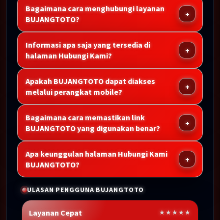
Bagaimana cara menghubungi layanan
BUJANGTOTO?
Informasi apa saja yang tersedia di
halaman Hubungi Kami?
Apakah BUJANGTOTO dapat diakses
melalui perangkat mobile?
Bagaimana cara memastikan link
BUJANGTOTO yang digunakan benar?
Apa keunggulan halaman Hubungi Kami
BUJANGTOTO?
ULASAN PENGGUNA BUJANGTOTO
Layanan Cepat
★★★★★