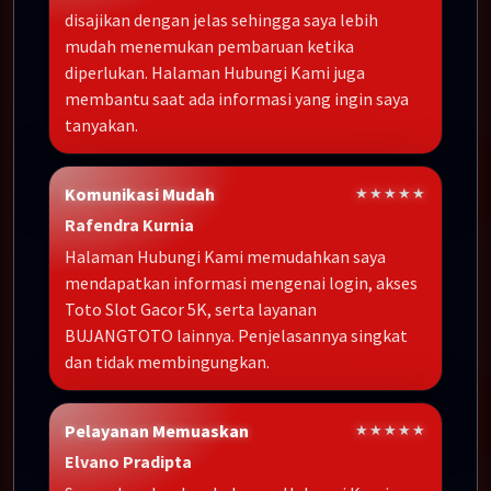
disajikan dengan jelas sehingga saya lebih
mudah menemukan pembaruan ketika
diperlukan. Halaman Hubungi Kami juga
membantu saat ada informasi yang ingin saya
tanyakan.
Komunikasi Mudah
★★★★★
Rafendra Kurnia
Halaman Hubungi Kami memudahkan saya
mendapatkan informasi mengenai login, akses
Toto Slot Gacor 5K, serta layanan
BUJANGTOTO lainnya. Penjelasannya singkat
dan tidak membingungkan.
Pelayanan Memuaskan
★★★★★
Elvano Pradipta