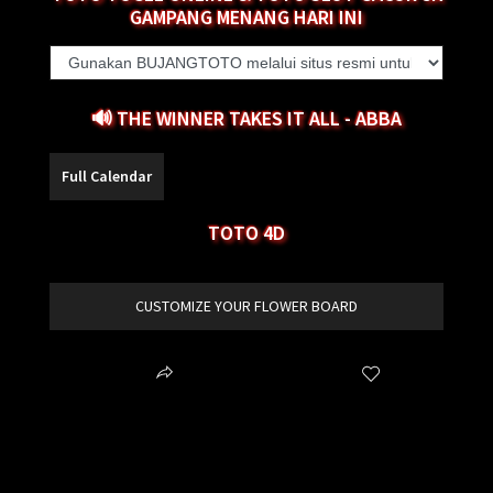
GAMPANG MENANG HARI INI
🔊 THE WINNER TAKES IT ALL - ABBA
TOTO 4D
CUSTOMIZE YOUR FLOWER BOARD
Share
Wishlist
item added to your cart