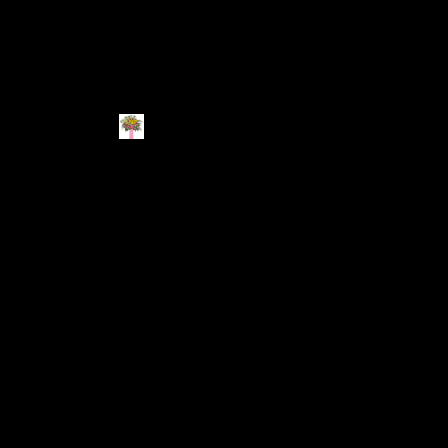
BUJANGTOTO:
HUBUNGI SITUS
BANDAR TOTO
TOGEL ONLINE &
TOTO SLOT GACOR
5K GAMPANG
MENANG HARI INI
Rp 5.000
Informasi Layanan
Nama Situs
BUJANG TOTO
Status
Online 24 Jam
Layanan
Akses Cepat &
Dukungan 24/7
Informasi Platform
Platform
BUJANG TOTO