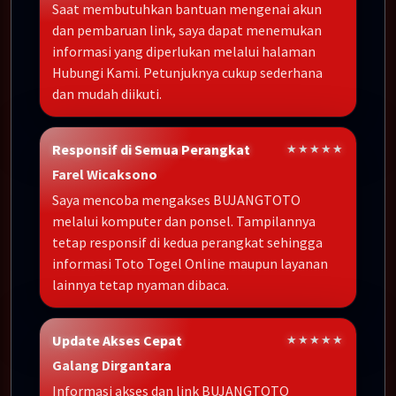
Saat membutuhkan bantuan mengenai akun
dan pembaruan link, saya dapat menemukan
informasi yang diperlukan melalui halaman
Hubungi Kami. Petunjuknya cukup sederhana
dan mudah diikuti.
Responsif di Semua Perangkat
★★★★★
Farel Wicaksono
Saya mencoba mengakses BUJANGTOTO
melalui komputer dan ponsel. Tampilannya
tetap responsif di kedua perangkat sehingga
informasi Toto Togel Online maupun layanan
lainnya tetap nyaman dibaca.
Update Akses Cepat
★★★★★
Galang Dirgantara
Informasi akses dan link BUJANGTOTO