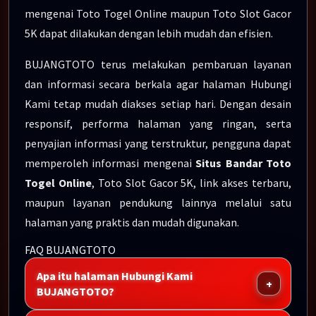
mengenai Toto Togel Online maupun Toto Slot Gacor
5K dapat dilakukan dengan lebih mudah dan efisien.
BUJANGTOTO terus melakukan pembaruan layanan
dan informasi secara berkala agar halaman Hubungi
Kami tetap mudah diakses setiap hari. Dengan desain
responsif, performa halaman yang ringan, serta
penyajian informasi yang terstruktur, pengguna dapat
memperoleh informasi mengenai
Situs Bandar Toto
Togel Online
, Toto Slot Gacor 5K, link akses terbaru,
maupun layanan pendukung lainnya melalui satu
halaman yang praktis dan mudah digunakan.
FAQ BUJANGTOTO
Apa itu halaman Hubungi Kami
BUJANGTOTO?