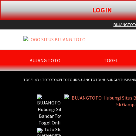
LOGIN
BUJANGTOTO:
BUJANG TOTO
TOGEL
TOGEL 4D
TOTO
TOGEL
TOTO 4D
BUJANGTOTO: HUBUNGI SITUS BAND