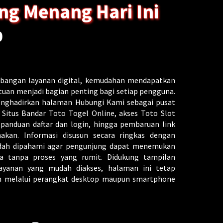
g Menang Hari Ini
0
Rp 100.000
l.regular_price
l.sale_price
bangan layanan digital, kemudahan mendapatkan
tuan menjadi bagian penting bagi setiap pengguna.
ghadirkan halaman Hubungi Kami sebagai pusat
 Situs Bandar Toto Togel Online, akses Toto Slot
, panduan daftar dan login, hingga pembaruan link
akan. Informasi disusun secara ringkas dengan
dah dipahami agar pengunjung dapat menemukan
a tanpa proses yang rumit. Didukung tampilan
layanan yang mudah diakses, halaman ini tetap
 melalui perangkat desktop maupun smartphone