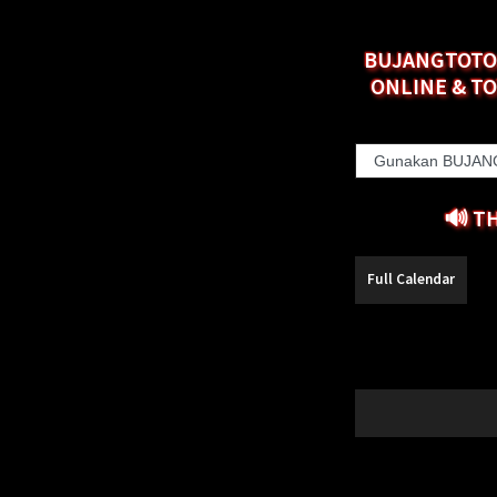
BUJANGTOTO:
ONLINE & T
🔊 T
Share