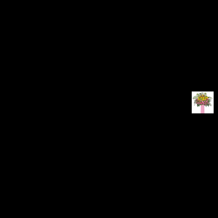
item a
Inform
Nama Si
Status
O
Layanan