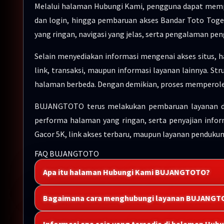
Melalui halaman Hubungi Kami, pengguna dapat mem
dan login, hingga pembaruan akses Bandar Toto Toge
yang ringan, navigasi yang jelas, serta pengalaman pe
Selain menyediakan informasi mengenai akses situs, h
link, transaksi, maupun informasi layanan lainnya.
halaman berbeda. Dengan demikian, proses memperoleh
BUJANGTOTO terus melakukan pembaruan layanan dan 
performa halaman yang ringan, serta penyajian inf
Gacor 5K, link akses terbaru, maupun layanan penduku
FAQ BUJANGTOTO
Apa itu halaman Hubungi Kami BUJANGTOTO?
Bagaimana cara menghubungi layanan BUJANGT