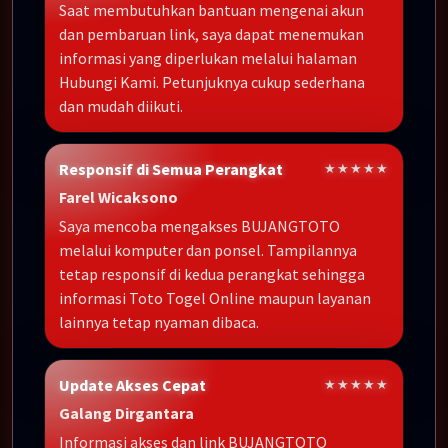
Saat membutuhkan bantuan mengenai akun
dan pembaruan link, saya dapat menemukan
informasi yang diperlukan melalui halaman
Hubungi Kami. Petunjuknya cukup sederhana
dan mudah diikuti.
Responsif di Semua Perangkat
★★★★★
Farel Wicaksono
Saya mencoba mengakses BUJANGTOTO
melalui komputer dan ponsel. Tampilannya
tetap responsif di kedua perangkat sehingga
informasi Toto Togel Online maupun layanan
lainnya tetap nyaman dibaca.
Update Akses Cepat
★★★★★
Galang Dirgantara
Informasi akses dan link BUJANGTOTO