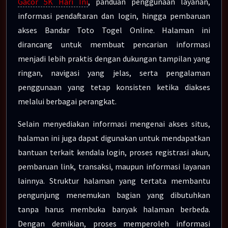
Gacor 5K Hari Ini
, panduan penggunaan layanan,
informasi pendaftaran dan login, hingga pembaruan
akses Bandar Toto Togel Online. Halaman ini
dirancang untuk membuat pencarian informasi
menjadi lebih praktis dengan dukungan tampilan yang
ringan, navigasi yang jelas, serta pengalaman
penggunaan yang tetap konsisten ketika diakses
melalui berbagai perangkat.
Selain menyediakan informasi mengenai akses situs,
halaman ini juga dapat digunakan untuk mendapatkan
bantuan terkait kendala login, proses registrasi akun,
pembaruan link, transaksi, maupun informasi layanan
lainnya. Struktur halaman yang tertata membantu
pengunjung menemukan bagian yang dibutuhkan
tanpa harus membuka banyak halaman berbeda.
Dengan demikian, proses memperoleh informasi