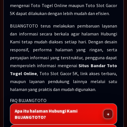
mengenai Toto Togel Online maupun Toto Slot Gacor
5K dapat dilakukan dengan lebih mudah dan efisien.
BUJANGTOTO terus melakukan pembaruan layanan
dan informasi secara berkala agar halaman Hubungi
Kami tetap mudah diakses setiap hari. Dengan desain
responsif, performa halaman yang ringan, serta
penyajian informasi yang terstruktur, pengguna dapat
memperoleh informasi mengenai
Situs Bandar Toto
Togel Online
, Toto Slot Gacor 5K, link akses terbaru,
maupun layanan pendukung lainnya melalui satu
halaman yang praktis dan mudah digunakan.
FAQ BUJANGTOTO
Apa itu halaman Hubungi Kami
BUJANGTOTO?