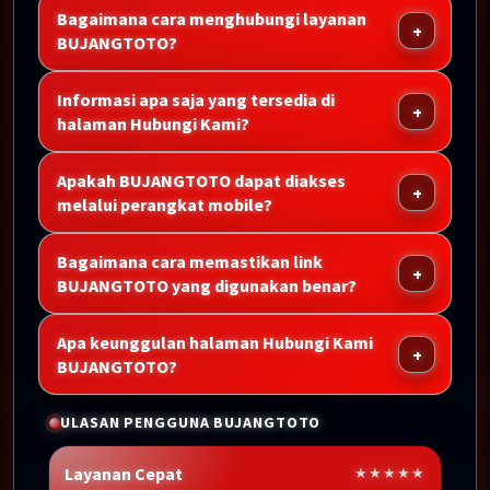
Bagaimana cara menghubungi layanan
BUJANGTOTO?
Informasi apa saja yang tersedia di
halaman Hubungi Kami?
Apakah BUJANGTOTO dapat diakses
melalui perangkat mobile?
Bagaimana cara memastikan link
BUJANGTOTO yang digunakan benar?
Apa keunggulan halaman Hubungi Kami
BUJANGTOTO?
ULASAN PENGGUNA BUJANGTOTO
Layanan Cepat
★★★★★