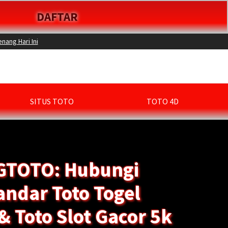
DAFTAR
ang Hari Ini
SITUS TOTO
TOTO 4D
TOTO: Hubungi
andar Toto Togel
& Toto Slot Gacor 5k