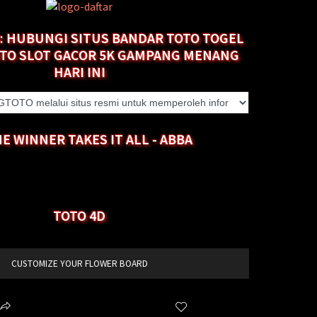
 HUBUNGI SITUS BANDAR TOTO TOGEL
OTO SLOT GACOR 5K GAMPANG MENANG
HARI INI
HE WINNER TAKES IT ALL - ABBA
TOTO 4D
CUSTOMIZE YOUR FLOWER BOARD
Wishlist