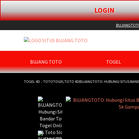
LOGIN
BUJANGTOTO:
BUJANG TOTO
TOGEL
TOGEL 4D
TOTO
TOGEL
TOTO 4D
BUJANGTOTO: HUBUNGI SITUS BAND