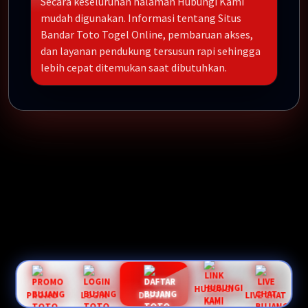
Secara keseluruhan halaman Hubungi Kami
mudah digunakan. Informasi tentang Situs
Bandar Toto Togel Online, pembaruan akses,
dan layanan pendukung tersusun rapi sehingga
lebih cepat ditemukan saat dibutuhkan.
HUBUNGI
PROMO
LOGIN
DAFTAR
LIVE CHAT
KAMI