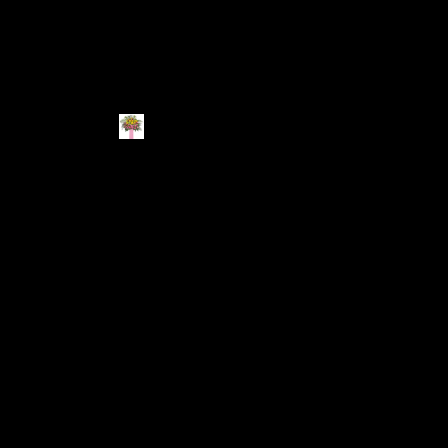
BUJANGTOTO:
HUBUNGI SITUS
BANDAR TOTO
TOGEL ONLINE &
TOTO SLOT GACOR
5K GAMPANG
MENANG HARI INI
Rp 5.000
Informasi Layanan
Nama Situs
BUJANG TOTO
Status
Online 24 Jam
Layanan
Akses Cepat &
Dukungan 24/7
Informasi Platform
Platform
BUJANG TOTO