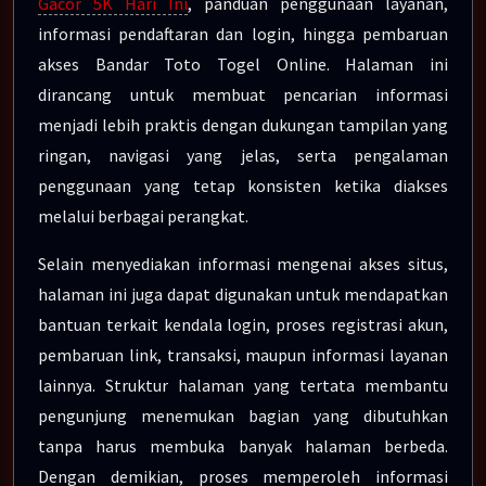
Gacor 5K Hari Ini
, panduan penggunaan layanan,
informasi pendaftaran dan login, hingga pembaruan
akses Bandar Toto Togel Online. Halaman ini
dirancang untuk membuat pencarian informasi
menjadi lebih praktis dengan dukungan tampilan yang
ringan, navigasi yang jelas, serta pengalaman
penggunaan yang tetap konsisten ketika diakses
melalui berbagai perangkat.
Selain menyediakan informasi mengenai akses situs,
halaman ini juga dapat digunakan untuk mendapatkan
bantuan terkait kendala login, proses registrasi akun,
pembaruan link, transaksi, maupun informasi layanan
lainnya. Struktur halaman yang tertata membantu
pengunjung menemukan bagian yang dibutuhkan
tanpa harus membuka banyak halaman berbeda.
Dengan demikian, proses memperoleh informasi