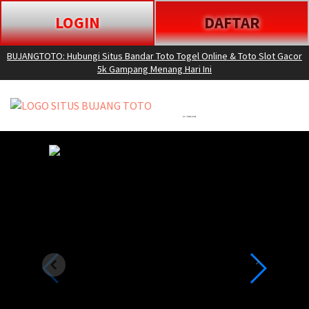
LOGIN
DAFTAR
BUJANGTOTO: Hubungi Situs Bandar Toto Togel Online & Toto Slot Gacor
5k Gampang Menang Hari Ini