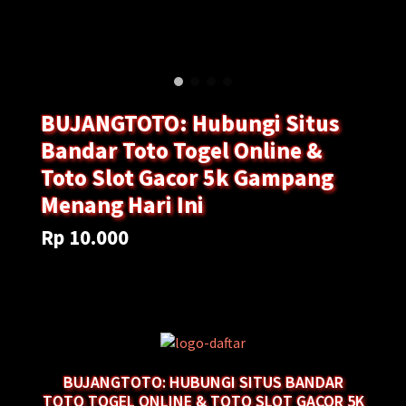
BUJANGTOTO: Hubungi Situs
Bandar Toto Togel Online &
Toto Slot Gacor 5k Gampang
Menang Hari Ini
Rp 10.000
Translation
Translation
Rp 100.000
missing:
missing:
en.products.general.regular_price
en.products.general.sale_price
BUJANGTOTO: HUBUNGI SITUS BANDAR
TOTO TOGEL ONLINE & TOTO SLOT GACOR 5K