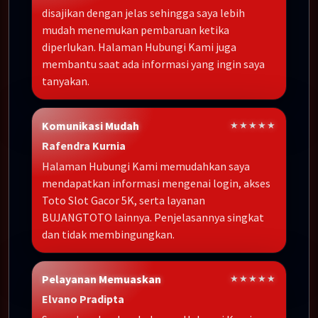
disajikan dengan jelas sehingga saya lebih
mudah menemukan pembaruan ketika
diperlukan. Halaman Hubungi Kami juga
membantu saat ada informasi yang ingin saya
tanyakan.
Komunikasi Mudah
★★★★★
Rafendra Kurnia
Halaman Hubungi Kami memudahkan saya
mendapatkan informasi mengenai login, akses
Toto Slot Gacor 5K, serta layanan
BUJANGTOTO lainnya. Penjelasannya singkat
dan tidak membingungkan.
Pelayanan Memuaskan
★★★★★
Elvano Pradipta